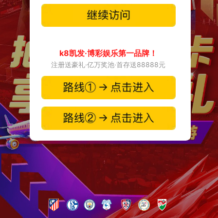
k8凯发·博彩娱乐第一品牌！
注册送豪礼·亿万奖池·首存送88888元